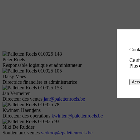
Cook
Peter Roels
Ce si
Responsable logistique et administrateur
Plus 
Daisy Maes
Directrice financière et administratrice
Acce
Jan Vermeiren
Directeur des ventes
jan@palettenroels.be
Kwinten Haentjens
Directeur des opérations
kwinten@palettenroels.be
Niki De Rudder
Soutien aux ventes
verkoop@palettenroels.be